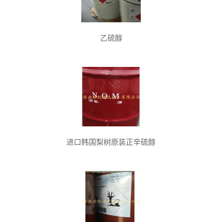
乙硫醇
进口韩国梨树原装正辛硫醇