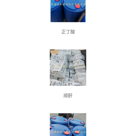
正丁酸
顺酐