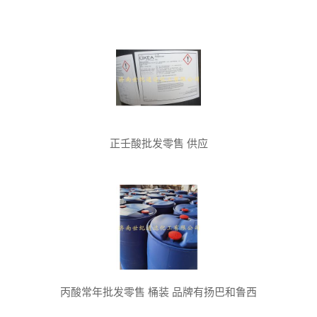
正壬酸批发零售 供应
丙酸常年批发零售 桶装 品牌有扬巴和鲁西