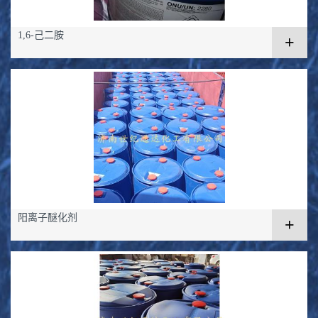
1,6-己二胺
+
阳离子醚化剂
+