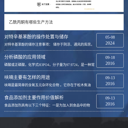
乙酰丙酮有哪些生产方法
对特辛基苯酚的操作处置与储存
05-08
2024
对特辛基苯酚的储存注意事项： 储存于阴凉、通风的库房。
远离火种、热源。防止阳光直射。包装密封。应与氧化剂、
碱类分开存放，切忌混储。配备相应品种和数量的消防器
分析磷酸的应用领域
09-18
材。储区应备有合适的材料收容泄漏物。...
2016
磷酸或正磷酸，化学式H3PO4，分子量为97.9724，是一种常
见的无机酸，是中强酸。由十氧化四磷溶于热水中即可得
到。正磷酸工业上用硫酸处理磷灰石即得。磷酸在空气中容
呋喃主要有怎样的用途
09-13
易潮解。加热会失水得到焦磷酸，再进一步失水得到...
2016
呋喃是最简单的含氧五元杂环化合物 。它存在于松木焦油
中，为无色液体，沸点为32℃，具有类似氯仿的气味，难溶
于水，易溶于有机溶剂。它的蒸气遇有被盐酸浸湿过的松木
食品添加剂主要作用价值解析
09-13
片时，即呈现绿色，叫做松木反应，可用来鉴定呋...
2016
食品添加剂具有以下三个特征：一是为加入到食品中的物
质，因此，它一般不单独作为食品来食用；二是既包括人工
合成的物质，也包括天然物质；三是加入到食品中的目的是
为改善食品品质和色、香、味以及为防腐、保鲜和加...