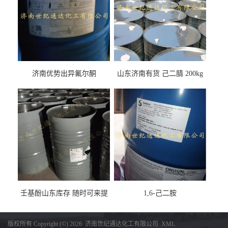
济南优势出异氟尔酮
山东济南有货 己二腈 200kg
每桶包装 随时可发
壬基酚山东库存 随时可来提
1,6-己二胺
货
版权所有 Copyright (©) 2026
济南世纪通达化工有限公司
XML