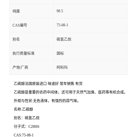
98.5
纯度
75-08-1
CAS编号
别名
硫氢乙烷
执行质量标准
国标
产地/厂商
阿科玛
乙硫醇法国原装进口 味道好 常年销售 有货
乙硫醇是重要的农药中间体，还可用于天然气加臭、医药等有机合成。
外观与性状:无色液体，有强烈的蒜气味。
名称:乙硫醇
别名：硫氢乙烷
分子式：C2H6S
CAS:75-08-1