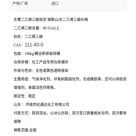
产地/厂商
进口
东曹二乙烯三胺现货 销售|山东二乙烯三胺价格
二乙烯三胺含量：99.5%以上
别名：二乙撑三胺
111-40-0
CAS：
包装：190kg/桶全新原装铁桶
仓库存储：化工产品专用仓库储存
外观与性状：无色或黄色透明液体
主要用途：气体净化剂，环氧树脂固化剂，合成橡胶等，还可以用纸张
增强剂，表面活性剂等等。
稳定性：稳定
山东 ：济南世纪通达化工有限公司
付款方式：款到货出，公对公办款，双方签订质量相关合同，双方都有
保障
销售范围:全国