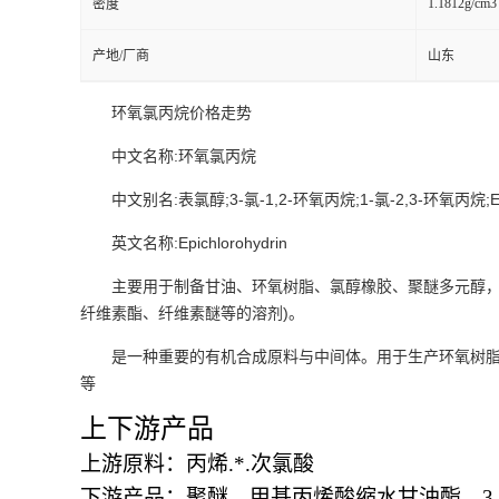
1.1812g/cm3
密度
产地/厂商
山东
环氧氯丙烷价格走势
中文名称:环氧氯丙烷
中文别名:表氯醇;3-氯-1,2-环氧丙烷;1-氯-2,3-环氧丙烷;
英文名称:Epichlorohydrin
主要用于制备甘油、环氧树脂、氯醇橡胶、聚醚多元醇，
纤维素酯、纤维素醚等的溶剂)。
是一种重要的有机合成原料与中间体。用于生产环氧树脂
等
上下游产品
上游原料：丙烯
.
*
.
次氯酸
下游产品：聚醚，甲基丙烯酸缩水甘油酯，
3