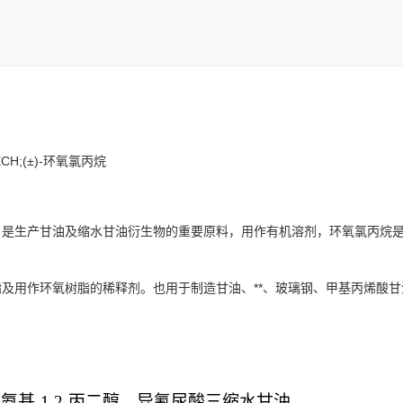
ECH;(±)-环氧氯丙烷
是生产甘油及缩水甘油衍生物的重要原料，用作有机溶剂，环氧氯丙烷是
及用作环氧树脂的稀释剂。也用于制造甘油、**、玻璃钢、甲基丙烯酸
-
氨基
-1.2-
丙二醇，异氰尿酸三缩水甘油。