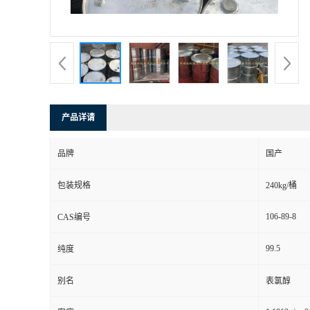
产品详请
品牌
国产
包装规格
240kg/桶
106-89-8
CAS编号
99.5
纯度
别名
表氯醇