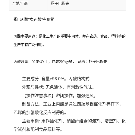
产地/厂商
扬子巴斯夫
扬巴丙酸*卖|丙酸*有现货
丙酸主要用途：是化工生产的重要中间体，并在农药，食品，塑料等的
生产中有广泛作用。
丙酸含量：99.5%以上，包装200kg/桶， 品牌：扬子巴斯夫
主要成分: 含量≥96.0%。
丙酸结构式
外观与性状: 无色液体，有刺激性气味。
【操作注意事项】密闭操作，加强通风。
制备方法：
工业上丙酸是通过四羰基镍
催化剂
存在下，
乙烯的加氢羧化反应制得的。
主要用途: 用作酯化剂、硝酸纤维素的
溶剂
、增塑剂、化
学试剂和配制食品原料等。