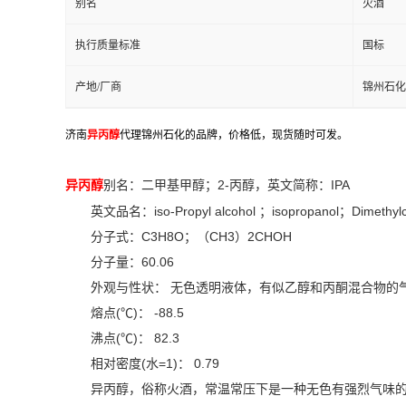
别名
火酒
执行质量标准
国标
产地/厂商
锦州石化
济南
异丙醇
代理锦州石化的品牌，价格低，现货随时可发。
异丙醇
别名：二甲基甲醇；2-丙醇，英文简称：IPA
英文品名：iso-Propyl alcohol ；isopropanol；Dimethyl
分子式：C3H8O；（CH3）2CHOH
分子量：60.06
外观与性状： 无色透明液体，有似乙醇和丙酮混合物的
熔点(℃)： -88.5
沸点(℃)： 82.3
相对密度(水=1)： 0.79
异丙醇，俗称火酒，常温常压下是一种无色有强烈气味的