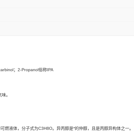
carbinol；2-Propanol俗称IPA
气味。
可燃液体，分子式为C3H8O。异丙醇是*的仲醇，且是丙醇异构体之一。