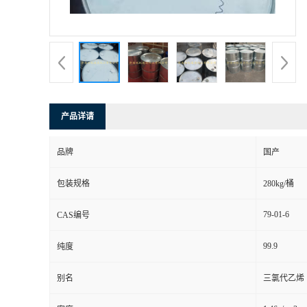
产品详请
品牌
国产
包装规格
280kg/桶
79-01-6
CAS编号
99.9
纯度
别名
三氯代乙烯