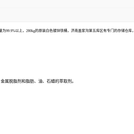
99.9%以上，280kg的原装白色镀锌铁桶，济南盖家沟第五库区有专门的存储仓
，金属脱脂剂和脂肪、油、石蜡的萃取剂。