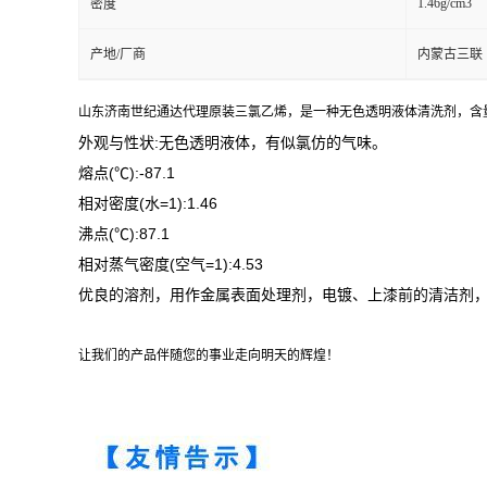
1.46g/cm3
密度
产地/厂商
内蒙古三联
山东济南世纪通达代理原装三氯乙烯，是一种无色透明液体清洗剂，含量为
外观与性状:无色透明液体，有似氯仿的气味。
熔点(℃):-87.1
相对密度(水=1):1.46
沸点(℃):87.1
相对蒸气密度(空气=1):4.53
优良的溶剂，用作金属表面处理剂，电镀、上漆前的清洁剂
让我们的产品伴随您的事业走向明天的辉煌！