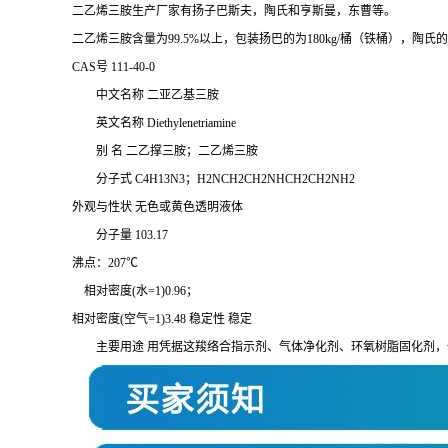
二乙烯三胺生产厂家有扬子巴斯夫，陶氏和亨斯曼，东曹等。
二乙烯三胺含量为99.5%以上，包装扬巴的为180kg/桶（铁桶），陶氏的
CAS号 111-40-0
中文名称 二亚乙基三胺
英文名称 Diethylenetriamine
别 名 二乙撑三胺；二乙烯三胺
分子式 C4H13N3；H2NCH2CH2NHCH2CH2NH2
外观与性状 无色或黄色透明液体
分子量 103.17
沸点：207℃
相对密度(水=1)0.96；
相对密度(空气=1)3.48 稳定性 稳定
主要用途 用凭据这羧络合指示剂、气体净化剂、环氧树脂固化剂，