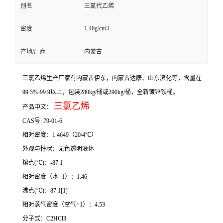
别名
三氯代乙烯
1.46g/cm3
密度
产地/厂商
内蒙古
三氯乙烯生产厂家有内蒙古伊东，内蒙古达康、山东滨化等，含量在
99.5%-99.9以上，包装280kg/桶或290kg/桶，全新镀锌铁桶。
三氯乙烯
产品中文：
CAS号: 79-01-6
相对密度：1.4649（20/4℃）
外观与性状：无色透明液体
熔点(℃)：-87.1
相对密度（水=1）：1.46
沸点(℃)：87.1[1]
相对蒸气密度（空气=1）：4.53
分子式：C2HCl3