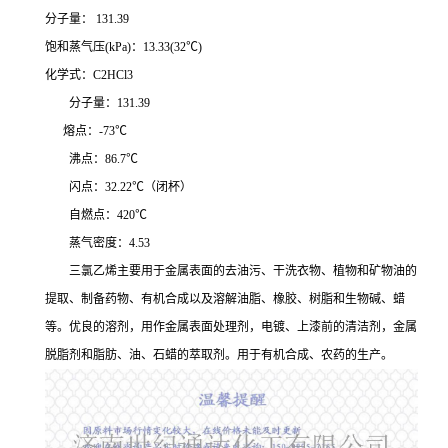
分子量： 131.39
饱和蒸气压(kPa)：13.33(32℃)
化学式：C2HCl3
分子量：131.39
熔点：-73℃
沸点：86.7℃
闪点：32.22℃（闭杯）
自燃点：420℃
蒸气密度：4.53
三氯乙烯主要用于金属表面的去油污、干洗衣物、植物和矿物油的
提取、制备药物、有机合成以及溶解油脂、橡胶、树脂和生物碱、蜡
等。优良的溶剂，用作金属表面处理剂，电镀、上漆前的清洁剂，金属
脱脂剂和脂肪、油、石蜡的萃取剂。用于有机合成、农药的生产。