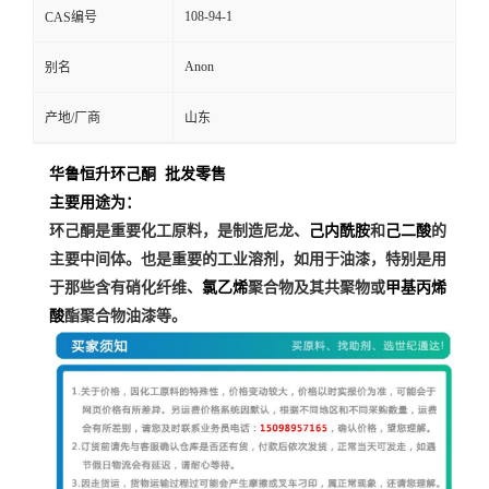
108-94-1
CAS编号
Anon
别名
产地/厂商
山东
华鲁恒升环己酮 批发零售
主要用途为：
环己酮是重要化工原料，是制造尼龙、
和
的
己内酰胺
己二酸
主要中间体。也是重要的工业溶剂，如用于油漆，特别是用
于那些含有硝化纤维、
聚合物及其共聚物或
氯乙烯
甲基丙烯
酯聚合物油漆等。
酸