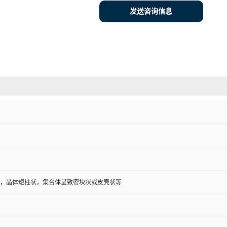
发送咨询信息
，晶体短柱状，集合体呈致密块状或皮壳状等