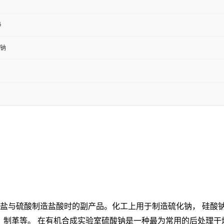
6
钠
食盐与硫酸制造盐酸时的副产品。化工上用于制造硫化钠，
硅酸
维，制革等。 在有机合成实验室硫酸钠是一种最为常用的后处理干