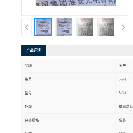
产品详请
品牌
国产
5-9-1
货号
5-9-1
型号
外观
单斜晶系
包装规格
袋装