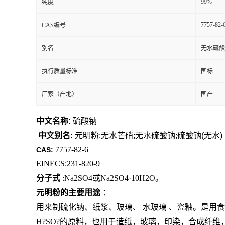
99%
纯度
7757-82-
CAS编号
别名
无水硫酸
执行质量标准
国标
厂家（产地）
国产
中文名称:
硫酸钠
中文别名:
元明粉;无水芒硝;无水硫酸钠;硫酸钠(无水)
7757-82-6
CAS:
EINECS:231-820-9
分子式
:Na2SO4或Na2SO4·10H2O。
元明粉的主要用途
：
用来制硫化钠、纸浆、玻璃、
水玻璃
、瓷釉。是用
H?SO?的原料，也用于造纸，玻璃，印染，合成纤