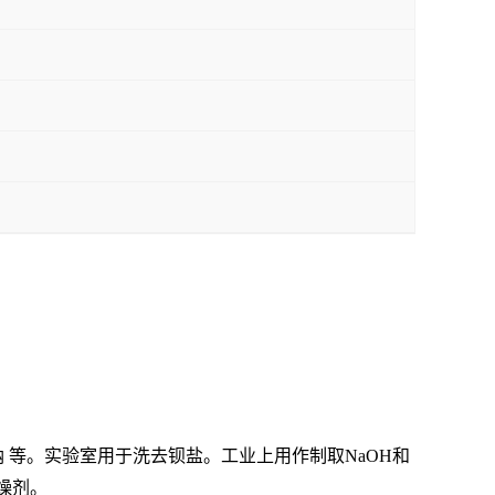
钠
等。实验室用于洗去钡盐。工业上用作制取NaOH和
燥剂。