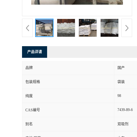
产品详请
品牌
国产
包装规格
袋装
98
纯度
7439-89-6
CAS编号
别名
双吸剂