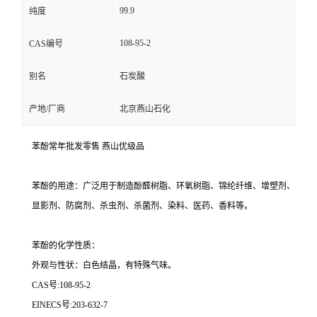
99.9
纯度
108-95-2
CAS编号
别名
石炭酸
产地/厂商
北京燕山石化
苯酚常年批发零售 燕山优级品
苯酚的用途：广泛用于制造酚醛树脂、环氧树脂、锦纶纤维、增塑剂、
显影剂、防腐剂、杀虫剂、杀菌剂、染料、医药、香料等。
苯酚的化学性质：
外观与性状：白色结晶，有特殊气味。
CAS号:108-95-2
EINECS号:203-632-7