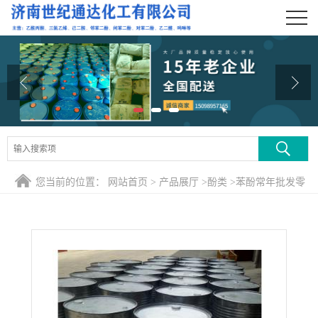
公司首页
公司介绍
公司动态
产品展厅
证书荣誉
您当前的位置：
网站首页
>
产品展厅
>
酚类
>
苯酚常年批发零
联系方式
售 燕山优级品
在线留言