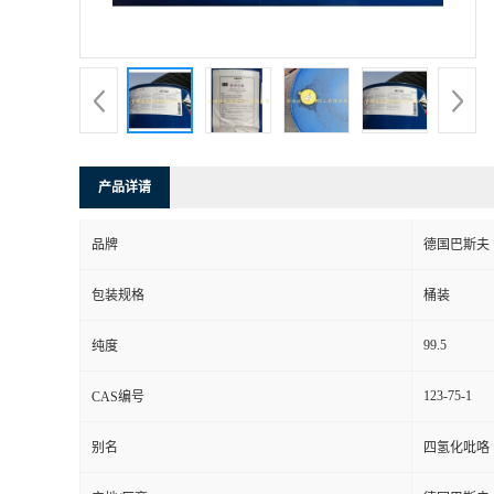
产品详请
品牌
德国巴斯夫
包装规格
桶装
99.5
纯度
123-75-1
CAS编号
别名
四氢化吡咯