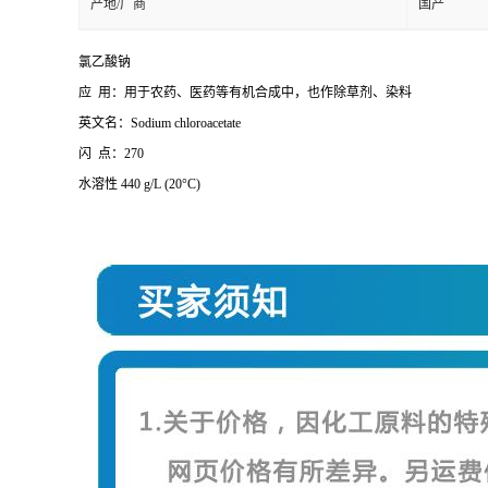
产地/厂商
国产
氯乙酸钠
应 用：用于农药、医药等有机合成中，也作除草剂、染料
英文名：Sodium chloroacetate
闪 点：270
水溶性 440 g/L (20°C)