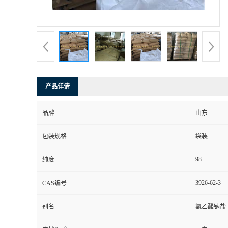
产品详请
品牌
山东
包装规格
袋装
98
纯度
3926-62-3
CAS编号
别名
氯乙酸钠盐