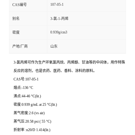
107-05-1
CAS编号
别名
3-氯-1-丙烯
0.939g/cm3
密度
产地/厂商
山东
3-氯丙烯可作为生产环氧氯丙烷、丙烯醇、甘油等的中间体，用作特殊
反应的溶剂，也是农药、医药、香料、涂料的原料。
CAS号:107-05-1
熔点:-136 °C
沸点:44-46 °C(lit.)
密度:0.939 g/mL at 25 °C(lit.)
蒸气密度:2.6 (vs air)
蒸气压:20.58 psi ( 55 °C)
折射率 :n20/D 1.414(lit.)