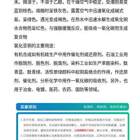
末。微溶于，不溶于乙醇。在干燥空气中稳定，受潮则易变
蓝到棕色。熔融时呈铁灰色，露置空气中迅速氧化成碱式
盐，呈绿色。遇光变成褐色。在热水中迅速水解生成氧化铜
水合物而呈红色，与强酸缓慢反应，能吸收一氧化碳而生成
复合物
氯化亚铜的主要用途：
有机合成如有机硅生产中用作催化剂或还原剂。石油工业用
作脱琉剂、脱色剂、脱臭剂。染料工业如生产苯胺染料，酞
青蓝、酞青绿、活性翠绿颜料中起铜盐络合的作用，作还原
剂、催化剂。分析化学中用作一氧化碳的吸收剂。另外，也
用于冶金、电镀、医药、农药、国防等领域。