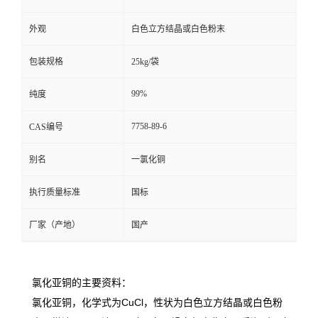
外观
白色立方结晶或白色粉末
包装规格
25kg/袋
99%
纯度
7758-89-6
CAS编号
别名
一氯化铜
执行质量标准
国标
厂家（产地）
国产
氯化亚铜的主要资料：
氯化亚铜，化学式为CuCl，性状为白色立方结晶或白色粉