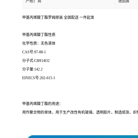
产地/厂商
德固赛
甲基丙烯酸丁酯罗姆原装 全国配送 一件起发
甲基丙烯酸丁酯性质
化学性质：无色液体
CAS号:97-88-1
分子式:C8H14O2
分子量:142.2
EINECS号:202-615-1
甲基丙烯酸丁酯的用途：
用作聚合物的单体，用于生产改性有机玻璃、透明胶片，制造纸张、织