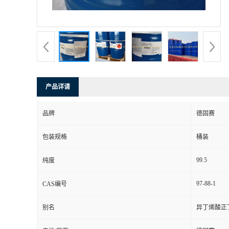
产品详请
品牌
德固赛
包装规格
桶装
99.5
纯度
97-88-1
CAS编号
别名
异丁烯酸正