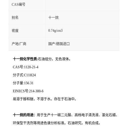
CAS编号
别名
十一烷
0.74g/cm3
密度
产地/厂商
国产/德国进口
十一烷化学性质:
石油组分。无色液体。
CAS号:1120-21-4
分子式:C11H24
分子量:156.31
EINECS号:214-300-6
易溶于醇和醚，不溶于水。存在于石油中。
十一烷的用途：
用于生产十一碳二元酸、高档电子清洗液、氯化石蜡、
环保型干洗剂等用途色谱分析标准。石油研究。有机合成。