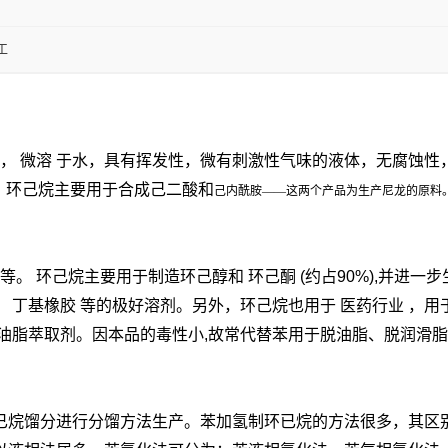
工
燃，
微溶
于水，具有挥发性，微有刺激性气味的液体，无腐蚀性，分子
料，环己烷主要用于合成己二酸和
己内酰胺——这两个产品为生产尼龙的原料
6等。 环己烷主要用于制造环己醇和
环己酮
(约占90%),并进
、
丁基橡胶
等的极好溶剂。另外，环己烷也用于
医药行业
，用
、油脂萃取剂。因本品的毒性小,故常代替苯用于脱油脂、脱润滑
已烷馏分进行分馏方法生产。苯加氢制环已烷的方法很多，其区