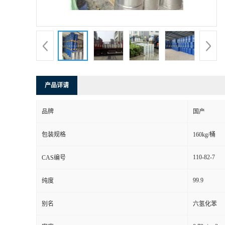
产品详请
品牌
国产
包装规格
160kg/桶
110-82-7
CAS编号
99.9
纯度
别名
六氢化苯