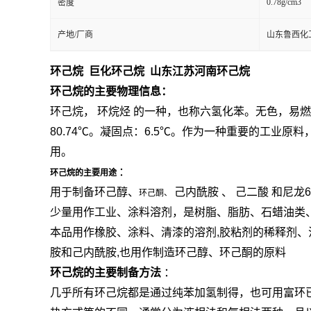
0.78g/cm3
密度
产地/厂商
山东鲁西化
环己烷 巨化环己烷 山东江苏河南环己烷
环己烷的主要物理信息：
环己烷，
环烷烃
的一种，也称六氢化苯。无色，易
80.74℃。凝固点：6.5℃。作为一种重要的工业原
用。
：
环己烷的主要用途
用于制备环己醇、
己内酰胺
、
己二酸
和尼龙
环己酮、
少量用作工业、涂料溶剂，是树脂、脂肪、石蜡油类
本品用作橡胶、涂料、清漆的溶剂,胶粘剂的稀释剂
胺和己内酰胺,也用作制造环己醇、环己酮的原料
环己烷的主要制备方法
：
几乎所有环己烷都是通过纯苯加氢制得，也可用富环