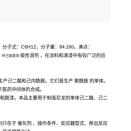
式：C6H12，分子量：84.160。沸点：
极性溶剂
，在涂料和清漆中有较广泛的应
。环己烷是非
一步生产己二酸和己内酰胺。它们是生产
聚酰胺
的单体。
于医药中间体的合成。
脂和脱漆。本品主要用于制造尼龙的单体己二酸、己二
别只在于
催化剂
、操作条件、反应器型式、移出反应