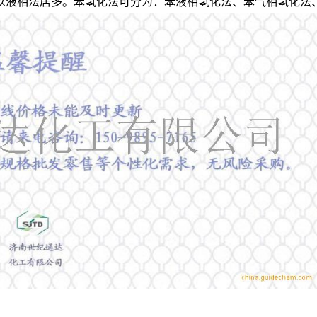
以液相法居多。苯氢化法可分为：苯液相氢化法、苯气相氢化法