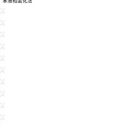
、苯液相氢化法