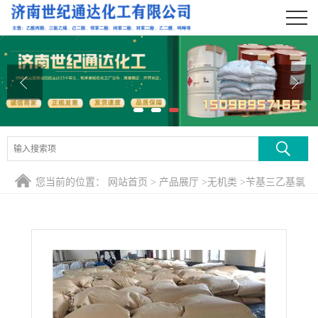
公司首页
公司介绍
公司动态
产品展厅
证书荣誉
您当前的位置：
网站首页
>
产品展厅
>
无机类
>
苄基三乙基氯
联系方式
化铵 山东苄基三乙基氯化铵
在线留言