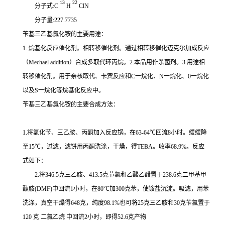
13
22
分子式:C
H
ClN
分子量:227.7735
苄基三乙基氯化铵的主要用途：
1. 烷基化反应催化剂。相转移催化剂。通过相转移催化迈克尔加成反应
（Mechael addition）合成多取代环丙烷。2.本品用作杀菌剂。3.用途相
转移催化剂。用于亲核取代、卡宾反应和C一烷化、N一烷化、0一烷化
以及S一烷化等烷基化反应中。
苄基三乙基氯化铵的主要合成方法：
1.将氯化苄、三乙胺、丙酮加入反应锅，在63-64℃回流8小时。缓缓降
至15℃，过滤，滤饼用丙酮洗涤，干燥，得TEBA。收率68.9%。反应
式如下：
2.将346.5克三乙胺、413.5克节氯和乙酸乙醋置于238.6克二甲基甲
酞胺(DMF)中回流1小时，在80℃加300克苯，使铵盐沉淀。吸滤，用苯
洗涤，真空干燥得648克，纯度98.1%也可将25克三乙胺和30克苄氯置于
120
克
二氯乙烷
中回流2小时，即得52.6克产物