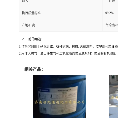
别名
三甘醇
99.2%
执行质量标准
产地/厂商
台湾南亚
三乙二醇的用途：
1.作为溶剂用于硝化纤维、各种树脂、树胶, 火箭燃料、增塑剂和柴
2.用作天然气、油田伴生气和二氧化碳的优良脱水剂；优良的有机溶
相关产品：