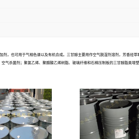
油添加剂，也可用于气相色谱以及有机合成。三甘醇主要用作空气脱湿剂溶剂，芳香烃
剂；空气杀菌剂；聚氯乙烯、聚醋酸乙烯树脂、玻璃纤维和石棉压制板的三甘醇脂类增