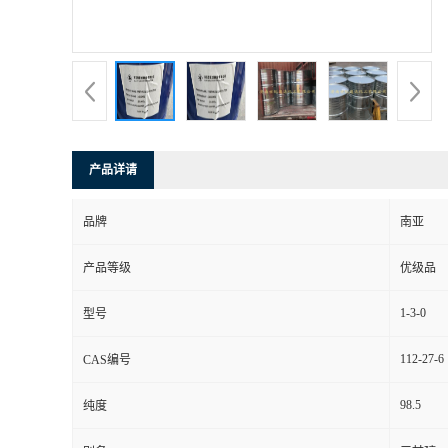
产品详请
品牌
南亚
产品等级
优级品
1-3-0
型号
112-27-6
CAS编号
98.5
纯度