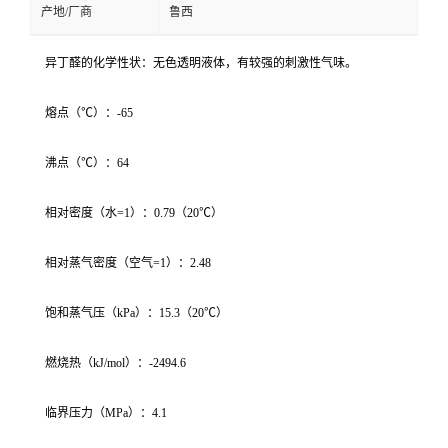
产地/厂商
鲁西
异丁醛的化学性状：无色透明液体，有较强的刺激性气味。
熔点（℃）：-65
沸点（℃）：64
相对密度（水=1）：0.79（20℃）
相对蒸气密度（空气=1）：2.48
饱和蒸气压（kPa）：15.3（20℃）
燃烧热（kJ/mol）：-2494.6
临界压力（MPa）：4.1