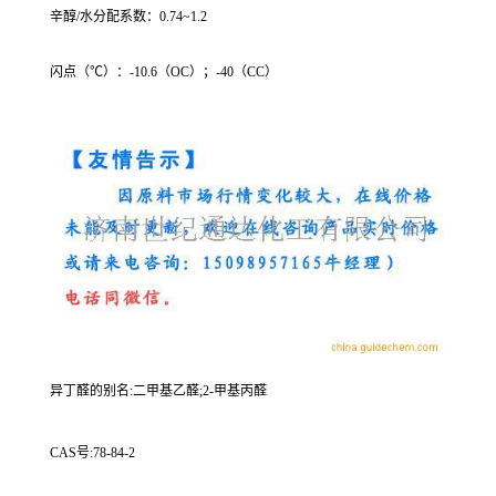
辛醇/水分配系数：0.74~1.2
闪点（℃）：-10.6（OC）；-40（CC）
异丁醛的别名:二甲基乙醛;2-甲基丙醛
CAS号:78-84-2