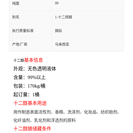
99
纯度
别名
1-十二烷醇
执行质量标准
国标
产地/厂商
马来西亚
基本信息
十二醇
外观：无色透明液体
含量：99%以上
包装：170kg/桶
起订量：1桶
十二醇
基本用途
用作制造表面活性剂、香精、洗涤剂、化妆品、纺织助剂、
化纤油剂、乳化剂和浮选剂的原料
十二醇
腈储藏条件