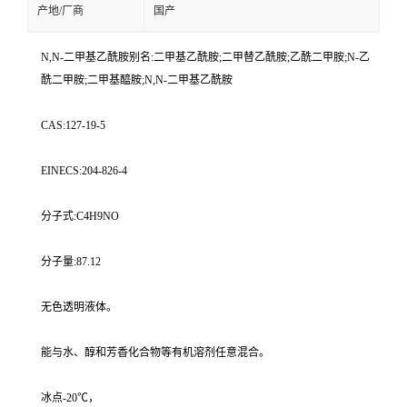
产地/厂商
国产
N,N-二甲基乙酰胺别名:二甲基乙酰胺;二甲替乙酰胺;乙酰二甲胺;N-乙
酰二甲胺;二甲基醯胺;N,N-二甲基乙酰胺
CAS:127-19-5
EINECS:204-826-4
分子式:C4H9NO
分子量:87.12
无色透明液体。
能与水、醇和芳香化合物等有机溶剂任意混合。
冰点-20℃，