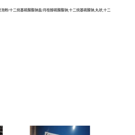
钠/发泡粉/十二烷基硫酸酯钠盐/月桂醇硫酸酯钠;十二烷基硫酸钠,丸状;十二