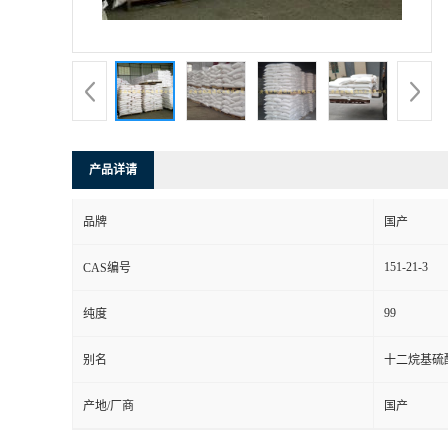
产品详请
品牌
国产
151-21-3
CAS编号
99
纯度
别名
十二烷基硫酸
产地/厂商
国产