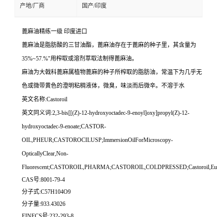
产地/厂商
国产/印度
蓖麻油精练一级 印度进口
蓖麻油是脂肪酸的三甘油酯，蓖麻油存在于蓖麻的种子里，其含量为
35%~57.%"用榨取或溶剂萃取法制得蓖麻油。
麻油为大戟科蓖麻属植物蓖麻的种子所榨取的脂肪油，常温下为几乎无
色或微带黄色的澄明粘稠液体，微臭，味淡而后微辛。不溶于水
英文名称:Castoroil
英文同义词:2,3-bis[[(Z)-12-hydroxyoctadec-9-enoyl]oxy]propyl(Z)-12-
hydroxyoctadec-9-enoate;CASTOR-
OIL,PHEUR;CASTOROCILUSP;ImmersionOilForMicroscopy-
OpticallyClear,Non-
Fluorescent;CASTOROIL,PHARMA;CASTOROIL,COLDPRESSED;Castoroil,Eur.P
CAS号:8001-79-4
分子式:C57H104O9
分子量:933.43026
EINECS号:232-293-8