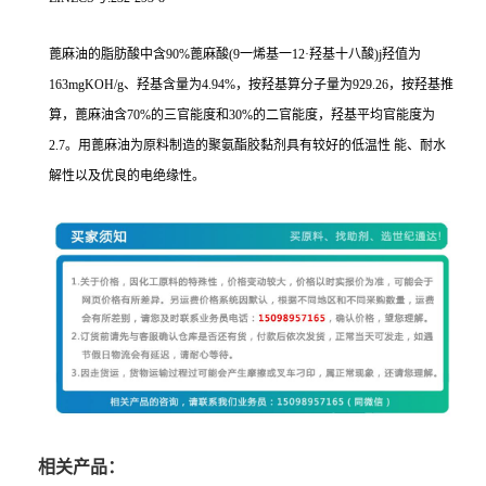
蓖麻油的脂肪酸中含90%蓖麻酸(9一烯基一12·羟基十八酸)j羟值为
163mgKOH/g、羟基含量为4.94%，按羟基算分子量为929.26，按羟基推
算，蓖麻油含70%的三官能度和30%的二官能度，羟基平均官能度为
2.7。用蓖麻油为原料制造的聚氨酯胶黏剂具有较好的低温性 能、耐水
解性以及优良的电绝缘性。
相关产品：