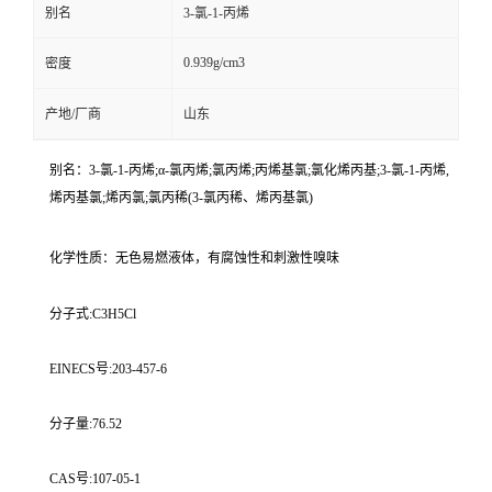
别名
3-氯-1-丙烯
0.939g/cm3
密度
产地/厂商
山东
别名：3-氯-1-丙烯;α-氯丙烯;氯丙烯;丙烯基氯;氯化烯丙基;3-氯-1-丙烯,
烯丙基氯;烯丙氯;氯丙稀(3-氯丙稀、烯丙基氯)
化学性质：无色易燃液体，有腐蚀性和刺激性嗅味
分子式:C3H5Cl
EINECS号:203-457-6
分子量:76.52
CAS号:107-05-1