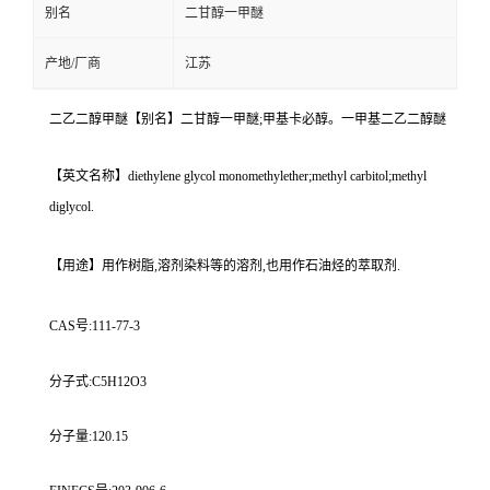
别名
二甘醇一甲醚
产地/厂商
江苏
二乙二醇甲醚
【别名】二甘醇一甲醚;甲基卡必醇。一甲基二乙二醇醚
【英文名称】diethylene glycol monomethylether;methyl carbitol;methyl
diglycol.
【用途】用作树脂,溶剂染料等的溶剂,也用作石油烃的萃取剂.
CAS号:111-77-3
分子式:C5H12O3
分子量:120.15