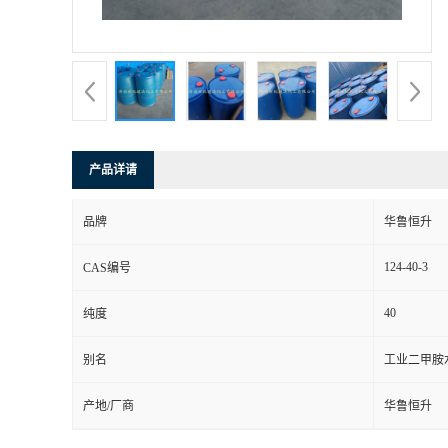
产品详请
品牌
华鲁恒升
124-40-3
CAS编号
40
纯度
别名
工业二甲胺
产地/厂商
华鲁恒升