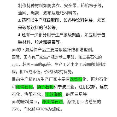
制作特种材料如防弹衣、安全带、轮胎帘子线，
渔网、绳索，滤布及缘绝材料等
。
3.
还可以生产瓶级聚酯，如各种饮料包装，尤其
是碳酸饮料的包装等。
4.
还有一少部分用于生产膜级聚酯，如应用于包
装材料、胶片和磁带等。
pta
的下游延伸产品主要是聚酯纤维和增塑剂。
国际、国内有厂家生产粗对苯二甲酸，如三鑫石化的
epta，韩国三南的qta等。生产工艺中少了后面的精制过
程。粗TA成本低，价格比较有优势。
目前生产精PTA生产厂家主要有
逸盛石
化、恒力石化
和
翔鹭石化
，
扬子石化
和宁波三菱，江阴汉邦，远东
石化，洛阳石化，
江苏海伦
，韩国三星等
pta
的原料是px，
源头是石油
。涤纶用pta占总量的
75%，而化纤中78%为涤纶。