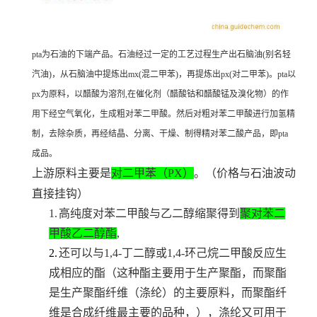
pta为石油的下端产品。石油经过一定的工艺过程生产出石脑油(别名轻
汽油)，从石脑油中提炼出mx(混二甲苯)，再提炼出px(对二甲苯)。pta以
px为原料，以醋酸为溶剂,在催化剂（醋酸钴和醋酸锰及溴化物）的作
用下经空气氧化，生成粗对苯二甲酸。然后对粗对苯二甲酸进行加氢精
制，去除杂质，再经结晶、分离、干燥、制得精对苯二酸产品，即pta
成品。
上游原料主要是
对二甲苯（
PX
）
。（价格与石油波动
直接挂钩）
1.
高纯度对苯二甲酸与乙二醇缩聚得到
聚对苯二
甲酸乙二醇酯
,
2.
还可以与1,4-丁二醇或1,4-环己烷二甲酸反应生
成相应的酯（这种酯主要用于生产聚酯，而聚酯
是生产聚酯纤维（涤纶）的主要原料，而聚酯纤
维是合成纤维最主要的品种，），涤纶又可用于