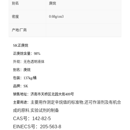
别名
庚烷
0.68g/cm3
密度
产地/厂商
SK正庚烷
正庚烷含量：98%
外观：无色透明液体
别名：庚烷
包装：137kg/桶
品牌：SK
销售地址：济南市天桥区北园大街409号
主要用作测定辛烷值的标准物,还可作溶剂及有机合
主要用途：
成的原料,实验试剂的制备
CAS号：142-82-5
EINECS号：205-563-8