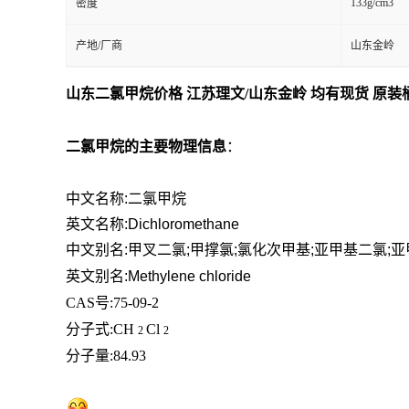
133g/cm3
密度
产地/厂商
山东金岭
山东二氯甲烷价格 江苏理文/山东金岭 均有现货 原装
二氯甲烷的主要物理信息
：
中文名称:二氯
甲烷
英文名称:Dichloromethane
中文别名:甲叉二氯;甲撑氯;氯化次甲基;亚甲基二氯;
英文别名:Methylene chloride
CAS号:75-09-2
分子式
:CH
Cl
2
2
分子量
:84.93