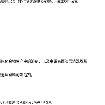
质检单发给您，同时可提供我司的相关资质，一般当天可以发货。
甾族化合物生产中的溶剂，以及金属表面漆层清洗脱脂
型泡沫塑料的发泡剂。
还可和其他溶剂适当混合,用于各种工业洗涤。