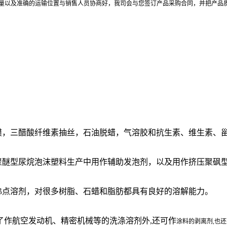
量以及准确的运输位置与销售人员协商好，我司会与您签订产品采购合同，并把产品
膜，
三醋酸纤维素
抽丝，石油脱蜡，
气溶胶
和抗生素、维生素、
在聚醚型尿烷泡沫塑料生产中用作辅助发泡剂，以及用作挤压聚砜
沸点溶剂，对很多树脂、石蜡和脂肪都具有良好的溶解能力。
除了作航空发动机、精密机械等的洗涤溶剂外,还可作
涂料的剥离剂,也