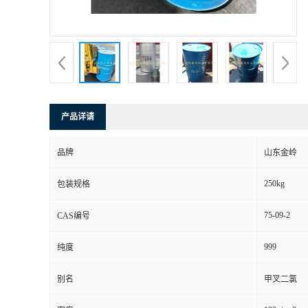
产品详请
品牌
山东金岭
250kg
包装规格
75-09-2
CAS编号
999
纯度
别名
甲叉二氯