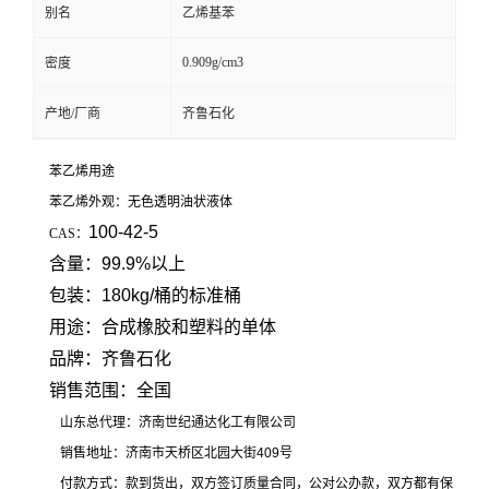
别名
乙烯基苯
0.909g/cm3
密度
产地/厂商
齐鲁石化
苯乙烯用途
苯乙烯外观：无色透明油状液体
100-42-5
CAS：
含量：99.9%以上
包装：180kg/桶的标准桶
用途：合成橡胶和塑料的单体
品牌：齐鲁石化
销售范围：全国
山东总代理：济南世纪通达化工有限公司
销售地址：济南市天桥区北园大街409号
付款方式：款到货出，双方签订质量合同，公对公办款，双方都有保