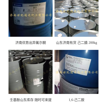
济南优势出异氟尔酮
山东济南有货 己二腈 200kg
每桶包装 随时可发
壬基酚山东库存 随时可来提
1,6-己二胺
货