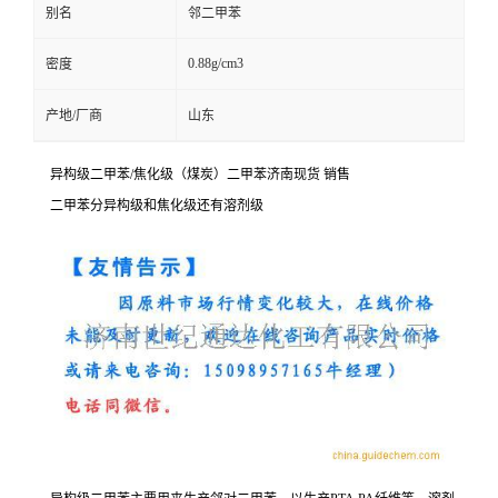
别名
邻二甲苯
0.88g/cm3
密度
产地/厂商
山东
异构级二甲苯/焦化级（煤炭）二甲苯济南现货 销售
二甲苯分异构级和焦化级还有溶剂级