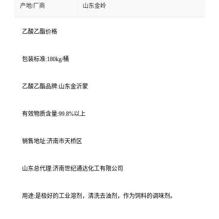
产地/厂商
山东金岭
乙酸乙酯价格
包装标准:180kg/桶
乙酸乙酯品牌:山东金沂蒙
有效物质含量:99.8%以上
销售地址:济南市天桥区
山东总代理:济南世纪通达化工有限公司
用途:是极好的工业溶剂，清洗去油剂，作为饲料的调味剂。