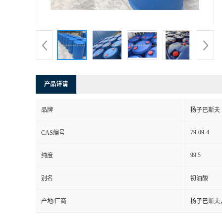
产品详请
品牌
扬子巴斯夫
79-09-4
CAS编号
99.5
纯度
别名
初油酸
产地/厂商
扬子巴斯夫