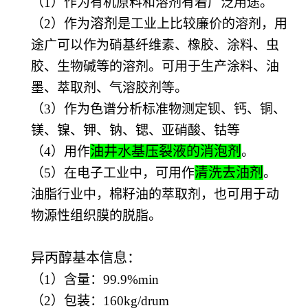
（1）
作为有机原料和溶剂有着广泛用途。
溶剂
（2）
作为
是工业上比较廉价的溶剂，用
途广可以作为硝基纤维素、橡胶、涂料、虫
胶、生物碱等的溶剂。可用于生产涂料、油
墨、萃取剂、气溶胶剂等。
（3）
作为色谱分析标准物测定钡、钙、铜、
镁、镍、钾、钠、锶、亚硝酸、钴等
油井水基压裂液的消泡剂
（4）
用作
。
清洗去油剂
（5）
在电子工业中，可用作
。
油脂行业中，棉籽油的萃取剂，也可用于动
物源性组织膜的脱脂。
异丙醇基本信息：
（1）
含量：99.9%min
（2）
包装：160kg/drum