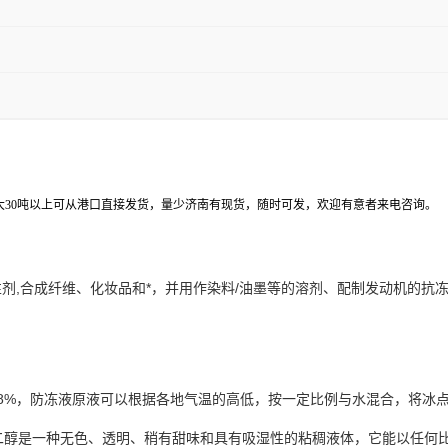
量大30吨以上可从港口直接发货，量少济南有现货，随时可发，欢迎有意者来电咨询。
剂,合成纤维、化妆品和*，并用作染料/油墨等的溶剂、配制发动机的抗
98%，防冻液原液可以根据各地气温的高低，按一定比例与水混合，将冰
二醇是一种无色、透明、稍有甜味和具有吸湿性的粘稠液体，它能以任何比