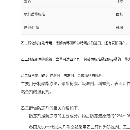
别名
甘醇
执行质量标准
国标
产地/厂商
韩国
乙二醇做防冻剂专用，品牌有韩国和沙特阿拉伯进口，还有安阳国产。
乙二醇级别为涤纶级，含量可达四个九，包装为标准桶230kg/桶的，
乙二醇主要用途:用作溶剂，防冻剂，合成涤纶的原料。
主要用于制聚酯涤纶，聚酯树脂、吸湿剂，增塑剂，表面活性
粘合剂的湿润剂。
乙二醇做防冻剂的相关介绍如下：
防冻剂是防冻液的主要成分，约占防冻液原液的92%～
各国从50年代以来几乎全部采用乙二醇作为防冻剂。乙