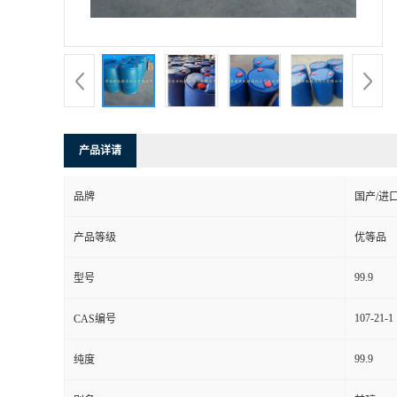
产品详请
品牌
国产/进
产品等级
优等品
99.9
型号
107-21-1
CAS编号
99.9
纯度