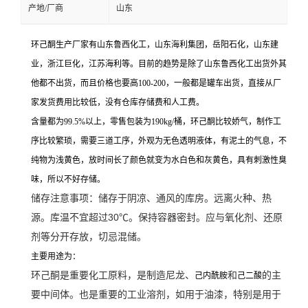
产地/厂商
山东
环己酮生产厂家有山东鲁西化工，山东海利集团，岳阳石化，山东建
业，浙江巨化，江苏海利等。目前的趋势是除了山东鲁西化工出货外其
他都不出货，而且价格也要高100-200，一般都是罐车出货，直接从厂
家发货费用比较低，没有仓库存储费和人工费。
含量都为99.5%以上，零售包装为190kg/桶，环己酮比较娇气，制作工
序比较繁琐，需要三道工序，外观为无色透明液体，有泥土的气息，不
纯物为浅黄色，放时间长了颜色就变为水白色和灰黄色，具有刺激性臭
味，所以不好存储。
储存注意事项：储存于阴凉、通风的库房。远离火种、热
源。库温不宜超过30℃。保持容器密封。应与氧化剂、还原
剂等分开存放，切忌混储。
主要用途为：
环己酮是重要化工原料，是制造尼龙、
和
的主
己内酰胺
己二酸
要中间体。也是重要的工业溶剂，如用于油漆，特别是用于