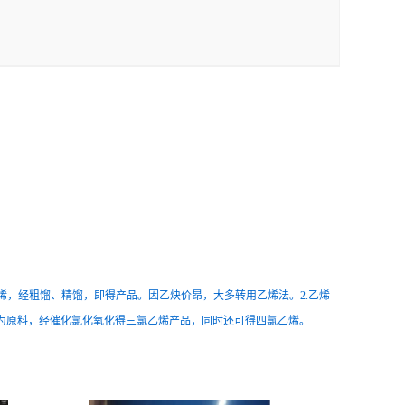
乙烯，经粗馏、精馏，即得产品。因乙炔价昂，大多转用乙烯法。2.乙烯
*为原料，经催化氯化氧化得三氯乙烯产品，同时还可得四氯乙烯。