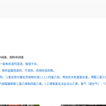
药中间体、材料中间体
与一般有机溶剂混溶，微溶于水。
，用作金属洗涤剂、干洗剂、农用杀虫剂等。
剂、三氯化铁为催化剂液相合成1,1,2,2-四氯乙烷，再加石灰乳脱氯化氢，得粗三氯
气相裂解制取三氯乙烯和四氯乙烯。3.乙烯氧氯化法此法以乙烯、氧气（或空气）、