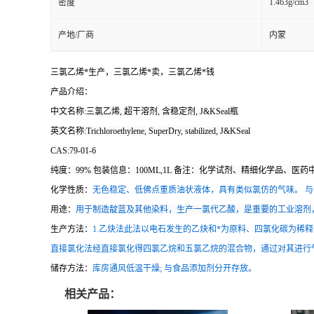
1.463g/cm3
密度
产地/厂商
内蒙
三氯乙烯*生产，三氯乙烯*卖，三氯乙烯*钱
产品介绍：
中文名称:三氯乙烯, 超干溶剂, 含稳定剂, J&KSeal瓶
英文名称:Trichloroethylene, SuperDry, stabilized, J&KSeal
CAS:79-01-6
纯度：99% 包装信息：100ML,1L 备注：化学试剂、精细化学品、医
化学性质：
无色稳定、低佛点重质油状液体，具有类似氯仿的气味。 
用途：
用于制造靛蓝及其他染料，生产一氯代乙酸，是重要的工业溶剂
生产方法：
1.乙炔法此法以电石发生的乙炔和*为原料、四氯化碳为稀释
直接氯化法经直接氯化得四氯乙烷和五氯乙烷的混合物，通过对其进行
储存方法：
库房通风低温干燥; 与食品添加剂分开存放。
相关产品：