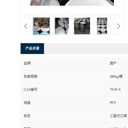
产品详请
品牌
国产
包装规格
280kg/桶
79-01-6
CAS编号
99.9
纯度
别名
三氯代乙烯