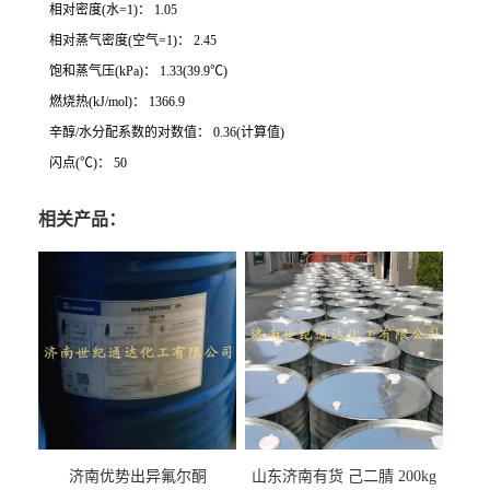
相对密度(水=1)： 1.05
相对蒸气密度(空气=1)： 2.45
饱和蒸气压(kPa)： 1.33(39.9℃)
燃烧热(kJ/mol)： 1366.9
辛醇/水分配系数的对数值： 0.36(计算值)
闪点(℃)： 50
相关产品：
济南优势出异氟尔酮
山东济南有货 己二腈 200kg