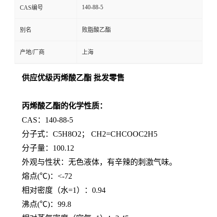
140-88-5
CAS编号
别名
败脂酸乙酯
产地/厂商
上海
供应优级丙烯酸乙酯 批发零售
丙烯酸乙酯的化学性质：
CAS：140-88-5
分子式：C5H8O2； CH2=CHCOOC2H5
分子量：100.12
外观与性状：无色液体，有辛辣的刺激气味。
熔点(℃)：<-72
相对密度（水=1）：0.94
沸点(℃)：99.8