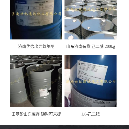
济南优势出异氟尔酮
山东济南有货 己二腈 200kg
每桶包装 随时可发
壬基酚山东库存 随时可来提
1,6-己二胺
货