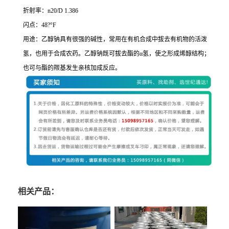
折射率：n20/D 1.386
闪点：48?°F
用途：乙醇钠具有很强的碱性，常用在有机合成中拔去有机物的活泼
氢，也用于合成农药。乙醇钠既可拔去酯的α氢，使之形成烯醇结构；
也可与酯的羰基发生亲核加成反应。
相关产品：