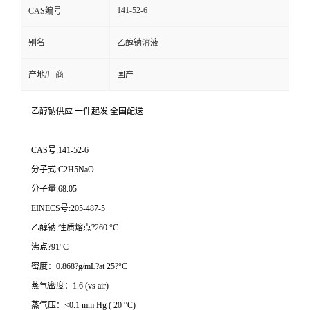
141-52-6
CAS编号
别名
乙醇钠溶液
产地/厂商
国产
乙醇钠供应 一件起发 全国配送
CAS号:141-52-6
分子式:C2H5NaO
分子量:68.05
EINECS号:205-487-5
乙醇钠 性质熔点?260 °C
沸点?91°C
密度：0.868?g/mL?at 25?°C
蒸气密度：1.6 (vs air)
蒸气压：<0.1 mm Hg ( 20 °C)