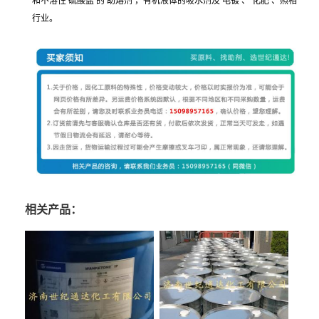
和不溶性
硫酸盐
的
助熔剂
，有机液体的吸水剂及
电镀
、
化肥
、照相
行业。
相关产品：