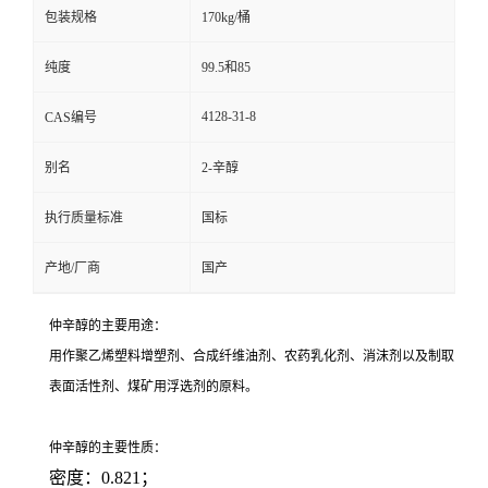
包装规格
170kg/桶
纯度
99.5和85
4128-31-8
CAS编号
别名
2-辛醇
执行质量标准
国标
产地/厂商
国产
仲辛醇的主要用途：
用作聚乙烯塑料增塑剂、合成纤维油剂、农药乳化剂、消沫剂以及制取
表面活性剂、煤矿用浮选剂的原料。
仲辛醇的主要性质：
密度：0.821；