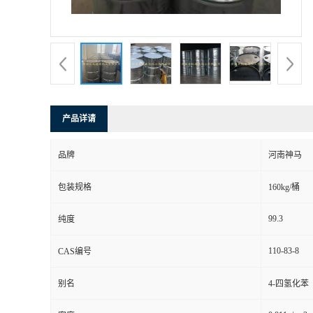
产品详请
品牌
河南神马
包装规格
160kg/桶
99.3
纯度
110-83-8
CAS编号
别名
4-四氢化苯